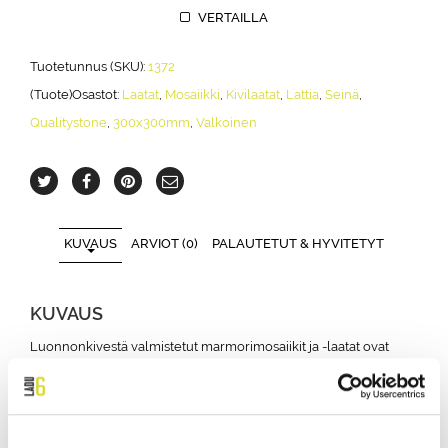
VERTAILLA
Tuotetunnus (SKU):
1372
(Tuote)Osastot:
Laatat
,
Mosaiikki
,
Kivilaatat
,
Lattia
,
Seinä
,
Qualitystone
,
300x300mm
,
Valkoinen
KUVAUS
ARVIOT (0)
PALAUTETUT & HYVITETYT
KUVAUS
Luonnonkivestä valmistetut marmorimosaiikit ja -laatat ovat
tarkoitettu käytettäviksi lattioilla ja seinillä. Laatat sopivat
erinomaisesti lattialämmityksen yhteyteen ja märkiin tiloihin,
kuten kylpyhuoneisiin ja saunoihin. Tuotteemme sopivat myös
ulkokäyttöön ja kylmiin olosuhteisiin. Suurin osa tuotteistamme