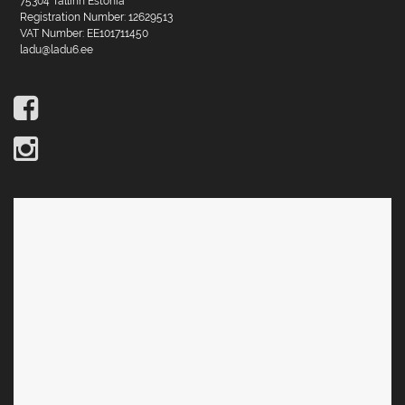
75304 Tallinn Estonia
Registration Number: 12629513
VAT Number: EE101711450
ladu@ladu6.ee