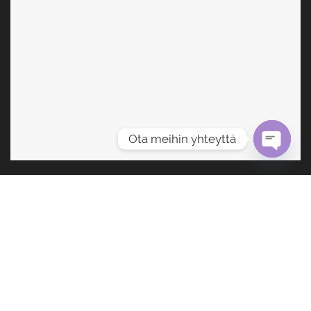
Ota meihin yhteyttä
OPEN
CHATY
All rights reserved . LADU6
TERMS OF SALE