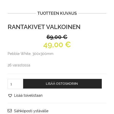
TUOTTEEN KUVAUS
RANTAKIVET VALKOINEN
69,00
€
Alkuperäinen
Nykyinen
49,00
€
hinta
hinta
Pebble White, 300x300mm
oli:
on:
69,00 €.
49,00 €.
26 varastossa
rantakivet
LISÄÄ OSTOSKORIIN
valkoinen
määrä
Lisää toivelistaan
Sähköposti ystävälle