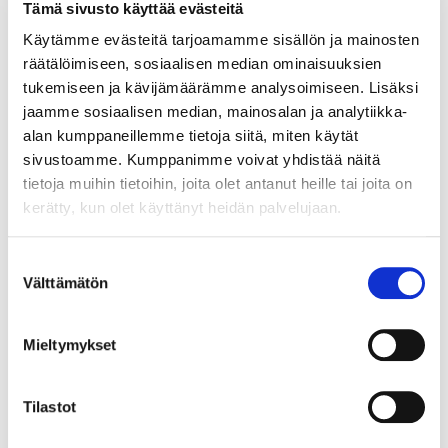
Tämä sivusto käyttää evästeitä
on kiillotettu mattapintaiseksi ja osa mosaiikeista ja laatoista on
saanut kiiltävän, hiotun tai taltatun pinnan. Värit ovat vaihtelevia,
Käytämme evästeitä tarjoamamme sisällön ja mainosten
koska luonnonkivissä (marmori, travertiini, kalkkikivi, andesiitti ja
räätälöimiseen, sosiaalisen median ominaisuuksien
liuskekivi) esiintyy luontaisia vivahde-eroja. Värit tehostuvat
tukemiseen ja kävijämäärämme analysoimiseen. Lisäksi
käytössä, asennuksen ja tiivistyssuojuksella käsittelyn jälkeen.
jaamme sosiaalisen median, mainosalan ja analytiikka-
alan kumppaneillemme tietoja siitä, miten käytät
sivustoamme. Kumppanimme voivat yhdistää näitä
tietoja muihin tietoihin, joita olet antanut heille tai joita on
TUTUSTU MYÖS
kerätty, kun olet käyttänyt heidän palvelujaan.
Suostumuksen
Välttämätön
valinta
Mieltymykset
Tilastot